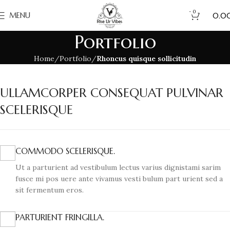
0
₹
MENU
0.0
Portfolio
Home
Portfolio
Rhoncus quisque sollicitudin
ULLAMCORPER CONSEQUAT PULVINAR
SCELERISQUE
COMMODO SCELERISQUE.
Ut a parturient ad vestibulum lectus varius dignistami sarim
fusce mi pos uere ante vivamus vesti bulum part urient sed a
sit fermentum eros.
PARTURIENT FRINGILLA.